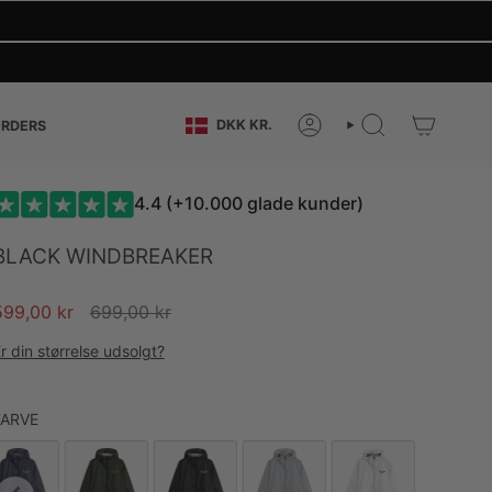
CURRENCY
DKK KR.
RDERS
ACCOUNT
SEARCH
4.4 (+10.000 glade kunder)
BLACK WINDBREAKER
Regular
599,00 kr
699,00 kr
price
r din størrelse udsolgt?
FARVE
FARVE