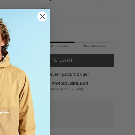
XL
Find din størrelse
Lille i størrelsen
Normal i størrelsen
Stor i størrelsen
ADD TO CART
Str M + XL Leveringstid: 1-2 uger
KØB 1, FÅ ET PAR SOLBRILLER
(du skal selv tilføje dem til kurven)
Alle produkter er unisex
Fri fragt over 699 kr.
Gratis ombytning