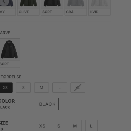
VY
OLIVE
SORT
GRÅ
HVID
FARVE
FARVE
SORT
STØRRELSE
STØRRELSE
XS
S
M
L
XL
COLOR
BLACK
BLACK
SIZE
XS
S
M
L
XS