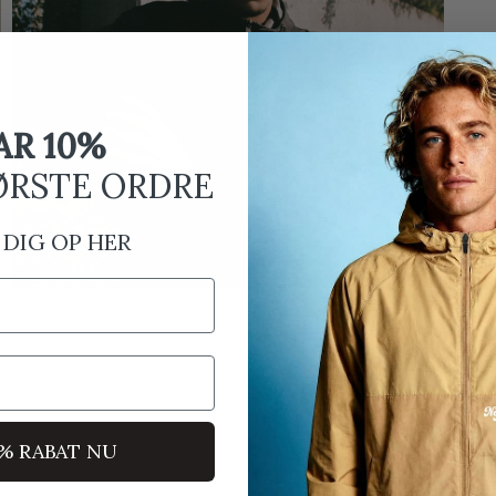
AR 10%
ØRSTE ORDRE
 DIG OP HER
0% RABAT NU