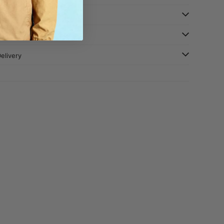
escription
aterial
elivery