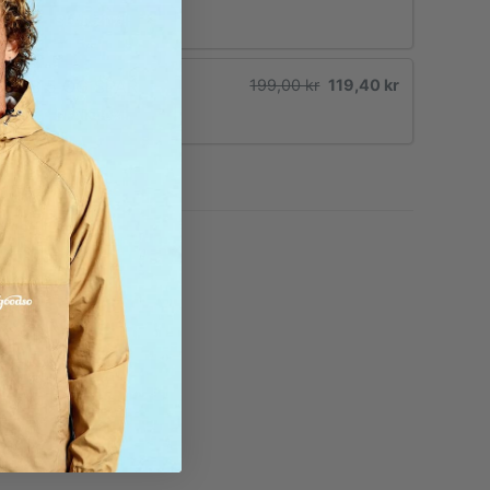
SPAR 20%!
KØB 5 OG SPAR
199,00 kr
119,40 kr
SPAR 40%!