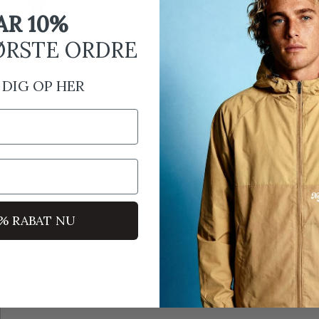
AR 10%
ØRSTE ORDRE
 DIG OP HER
0% RABAT NU