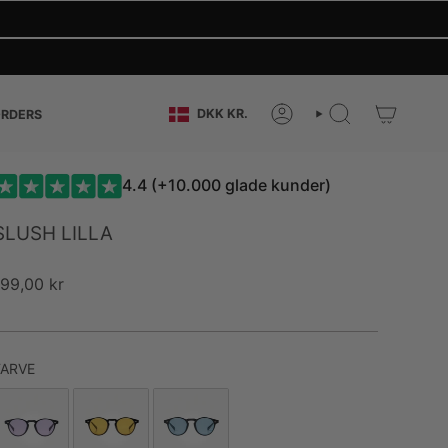
CURRENCY
DKK KR.
RDERS
ACCOUNT
SEARCH
4.4 (+10.000 glade kunder)
SLUSH LILLA
199,00 kr
FARVE
FARVE