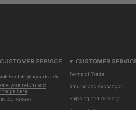
CUSTOMER SERVICE
CUSTOMER SERVIC
Terms of Trade
ail:
kontakt@ngoodso.dk
eate your return and
Returns and exchanges
change here
Shipping and delivery
R:
44780860
Privacy Policy