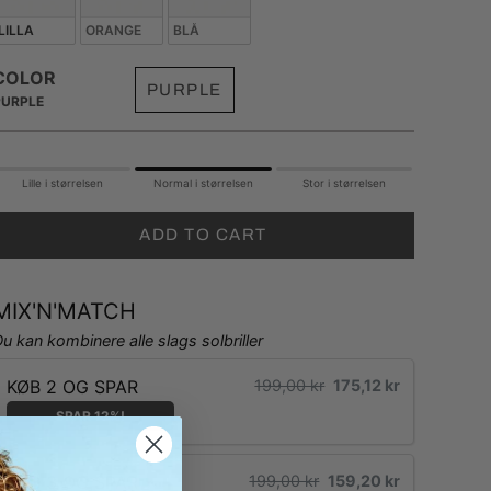
LILLA
ORANGE
BLÅ
COLOR
PURPLE
PURPLE
Lille i størrelsen
Normal i størrelsen
Stor i størrelsen
ADD TO CART
MIX'N'MATCH
u kan kombinere alle slags solbriller
KØB 2 OG SPAR
199,00 kr
175,12 kr
SPAR 12%!
KØB 3 OG SPAR
199,00 kr
159,20 kr