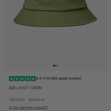
4.4 (+10.000 glade kunder)
BØLLEHAT GRØN
Almindelig
199,00 kr
399,00 kr
pris
Er din størrelse udsolgt?