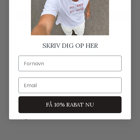
Lille i størrelsen
Normal i størrelsen
Stor i størrelsen
TILFØJ TIL KURV
KØB 1, FÅ ET PAR GRATIS SOLBRILLER
(du skal selv tilføje dem til kurven)
SKRIV DIG OP HER
Alle produkter er unisex
Fornavn
Fri fragt over 699 kr.
Gratis ombytning
Email
Beskrivelse
FÅ 10% RABAT NU
Materiale
Levering