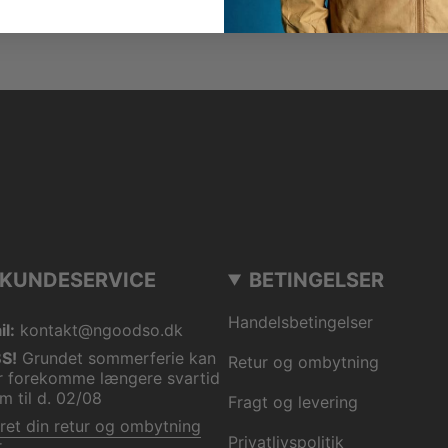
KUNDESERVICE
BETINGELSER
Handelsbetingelser
l:
kontakt@ngoodso.dk
S!
Grundet sommerferie kan
Retur og ombytning
r forekomme længere svartid
m til d. 02/08
Fragt og levering
ret din retur og ombytning
Privatlivspolitik
r