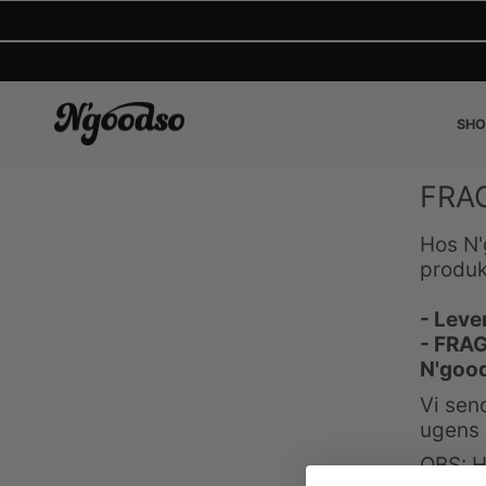
Gå
til
indhold
SHO
FRA
Hos N'
produk
- Leve
- FRA
N'goo
Vi sen
ugens
OBS: H