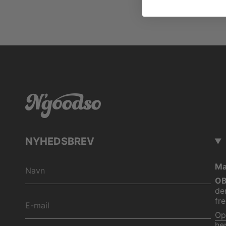
NYHEDSBREV
Mai
OB
de
fre
Op
he