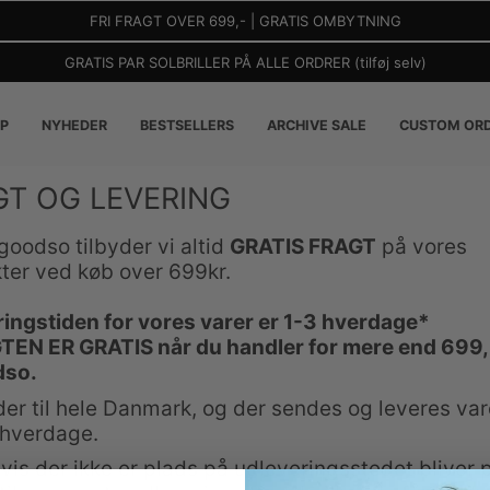
FRI FRAGT OVER 699,- | GRATIS OMBYTNING
GRATIS PAR SOLBRILLER PÅ ALLE ORDRER (tilføj selv)
P
NYHEDER
BESTSELLERS
ARCHIVE SALE
CUSTOM OR
GT OG LEVERING
goodso tilbyder vi altid
GRATIS FRAGT
på vores
ter ved køb over 699kr.
ringstiden for vores varer er 1-3 hverdage*
GTEN ER GRATIS
når du handler for mere end 699,
dso.
der til hele Danmark, og der sendes og leveres vare
 hverdage.
vis der ikke er plads på udleveringsstedet bliver