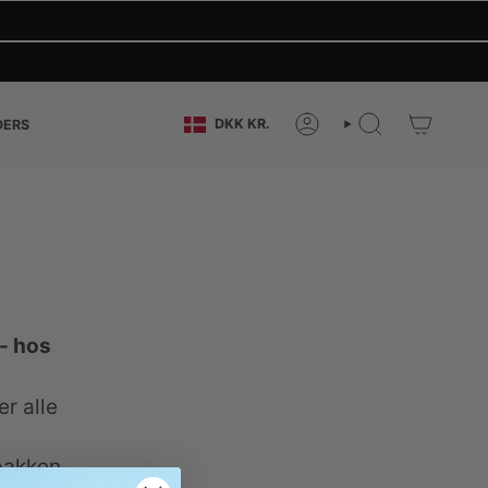
VALUTA
DKK KR.
DERS
KONTO
SØG
- hos
r alle
 pakken