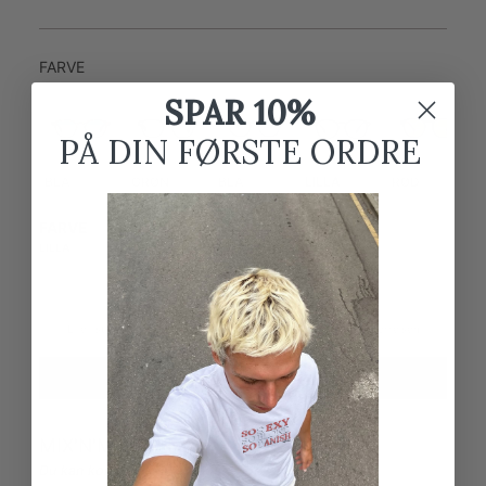
FARVE
FARVE
SPAR 10%
PÅ DIN FØRSTE ORDRE
BLÅ
GRØN
BLÅ
LILLA
RØD
FARVE
LILLA
LILLA
Lille i størrelsen
Normal i størrelsen
Stor i størrelsen
TILFØJ TIL KURV
MIX'N'MATCH
Du kan kombinere alle slags solbriller