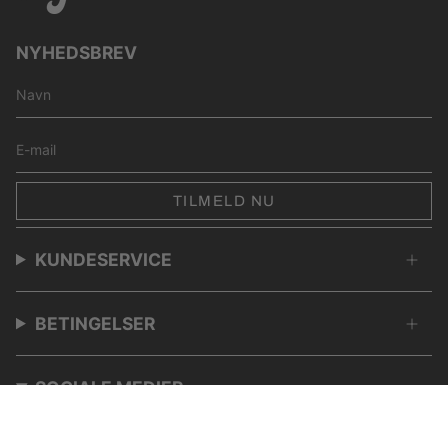
NYHEDSBREV
TILMELD NU
KUNDESERVICE
BETINGELSER
SOCIALE MEDIER
Instagram
TikTok
YouTube