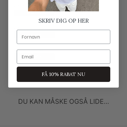
KØB 2 OG SPAR
199,00 kr
175,12 kr
SPAR 12%!
SKRIV DIG OP HER
KØB 3 OG SPAR
199,00 kr
159,20 kr
Fornavn
SPAR 20%!
KØB 5 OG SPAR
199,00 kr
119,40 kr
Email
SPAR 40%!
FÅ 10% RABAT NU
DU KAN MÅSKE OGSÅ LIDE…