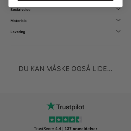
Beskrivelse
Materiale
Levering
DU KAN MÅSKE OGSÅ LIDE…
TrustScore
4.4
|
137 anmeldelser