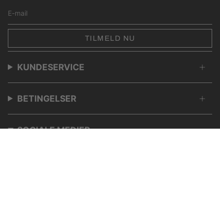
TILMELD NU
KUNDESERVICE
BETINGELSER
SOCIALE MEDIER
Instagram
TikTok
YouTube
VALUTA
DKK KR.
© N'goodso 2026