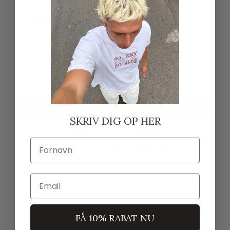
STØRRELSE
XS
S
M
L
XL
XS
Find din størrelse
Lille i størrelsen
Normal i størrelsen
Stor i størrelsen
TILFØJ TIL KURV
SKRIV DIG OP HER
Str. M + XL Leveringstid: 1-2 uger
Fornavn
KØB 1, FÅ ET PAR SOLBRILLER
(du skal selv tilføje dem til kurven)
Email
Alle produkter er unisex
Fri fragt over 699 kr.
Gratis ombytning
FÅ 10% RABAT NU