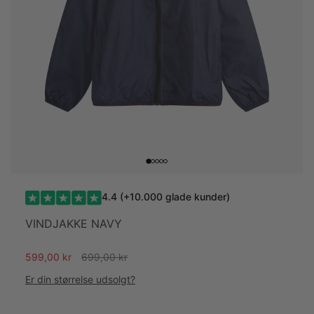
4.4 (+10.000 glade kunder)
VINDJAKKE NAVY
Almindelig
599,00 kr
699,00 kr
pris
Er din størrelse udsolgt?