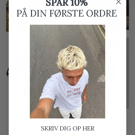
SPAR 10%
Neutral
Headwear
PÅ DIN FØRSTE ORDRE
Stormtextile
R&T
SKRIV DIG OP HER